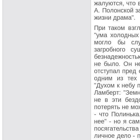
жалуются, что 
А. Полонской за
жизни драма".
При таком взгл
"ума холодных
могло бы слу
загробного с
безнадежностью
не было. Он не
отступал пред 
одним из тех 
"Духом к небу 
Ламберт: "Земн
не в эти безд
потерять не мож
- что Полинька
нее" - но я са
посягательства
личное дело - 