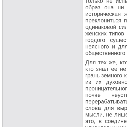
только не исп
образ она ни 
историческая 
преклониться 
одинаковой си
женских типов 
гордого суще
неясного и дл
общественного 
Для тех же, кт
кто знал ее не
грань земного 
из их духовн
проницательно
почве неус
перерабатывать
слова для выр
мысли, не лише
это, в соедин