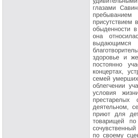
удивительными
глазами Савин
пребыванием
присутствием 
обыденности в
она относила
выдающимс
благотворите
здоровье и же
постоянно уч
концертах, ус
семей умерших,
облегчении уч
условия жизн
престарелых 
деятельном, с
приют для дет
товарищей по
сочувственный 
по своему сце