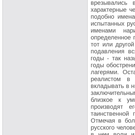
врезывались 
характерные ч
подобно имена
испытанных рус
именами нари
определенное 
тот или другой
подавления вс
годы - так на
годы обострен
лагерями. Ост
реалистом в 
вкладывать в н
заключительны
близкое к ум
производят е
таинственной
Отмечая в бол
русского челов
в нем воли и