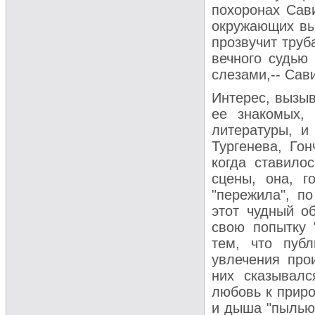
похоронах Сави
окружающих выз
прозвучит труб
вечного судью
слезами,-- Сави
Интерес, вызыв
ее знакомых, 
литературы, и
Тургенева, Гон
когда ставило
сцены, она, г
"пережила", по
этот чудный о
свою попытку 
тем, что пуб
увлечения про
них сказывалс
любовь к приро
и дыша "пылью.