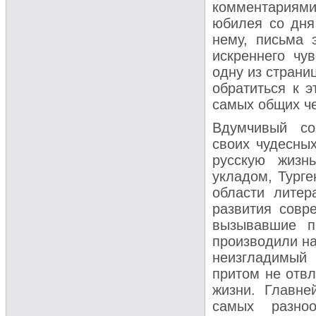
комментариями
юбилея со дня
нему, письма 
искреннего чу
одну из страни
обратиться к э
самых общих че
Вдумчивый со
своих чудесны
русскую жизн
укладом, Турге
области литер
развития совр
вызывавшие п
производили на
неизгладимый 
притом не отвл
жизни. Главн
самых разноо