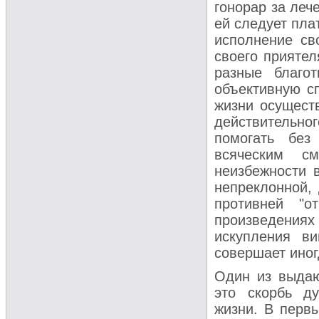
гонорар за леч
ей следует пла
исполнение св
своего приятел
разные благо
объективную сп
жизни осуществ
действительног
помогать без
всяческим см
неизбежности 
непреклонной,
противней "о
произведениях
искупления в
совершает иног
Один из выдаю
это скорбь д
жизни. В первы