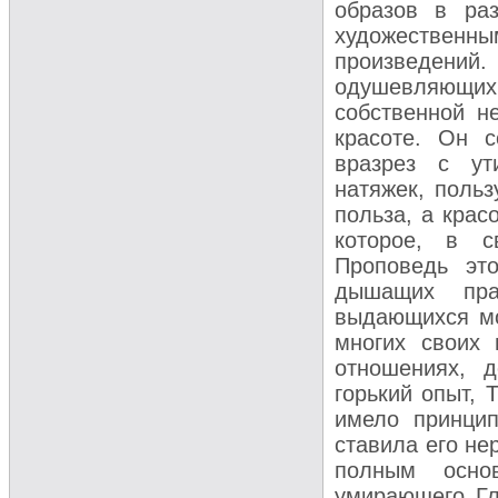
образов в ра
художественн
произведен
одушевляющи
собственной н
красоте. Он с
вразрез с ут
натяжек, польз
польза, а крас
которое, в с
Проповедь эт
дышащих пра
выдающихся мо
многих своих 
отношениях, 
горький опыт, 
имело принцип
ставила его не
полным осно
умирающего Гла