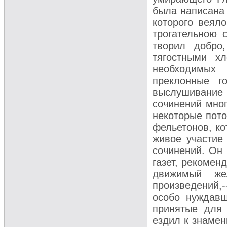
была написана 
которого веял
трогательною 
творил добро
тягостными х
необходимых
преклонные г
выслушивание
сочинений мног
некоторые пото
фельетонов, ко
живое участие
сочинений. Он 
газет, рекомен
движимый же
произведений,-
особо нуждавш
принятые для 
ездил к знамен