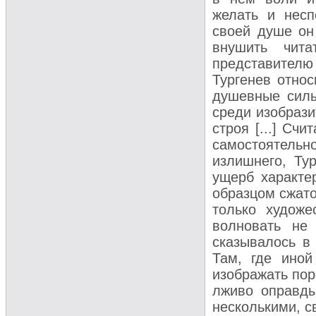
желать и несп
своей душе он
внушить чит
представител
Тургенев отно
душевные силы
среди изобрази
строя [...] Сч
самостоятельн
излишнего, Ту
ущерб характе
образцом сжато
только художе
волновать не
сказывалось в
Там, где иной
изображать пор
лживо оправды
несколькими, с