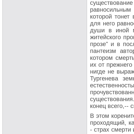
существование
равносильным 
которой тонет 
для него равн
души в иной м
житейского про
прозе" и в пос
пантеизм авто
котором смерть
их от прежнего
нигде не выраж
Тургенева зем
естественн
прочувствован
существования
конец всего,-- 
В этом коренит
проходящий, ка
- страх смерти