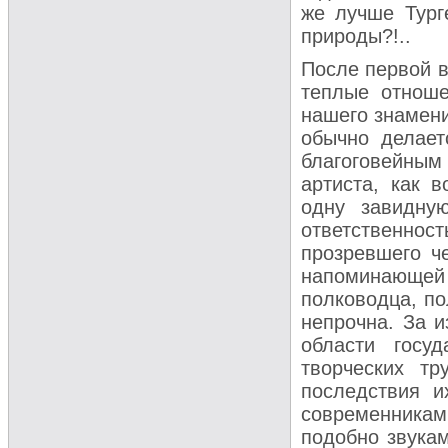
же лучше Тург
природы?!..
После первой в
теплые отноше
нашего знамени
обычно делает
благоговейным 
артиста, как в
одну завидну
ответственнос
прозревшего че
напоминающей
полководца, по
непрочна. За и
области госуд
творческих тр
последствия и
современника
подобно звукам