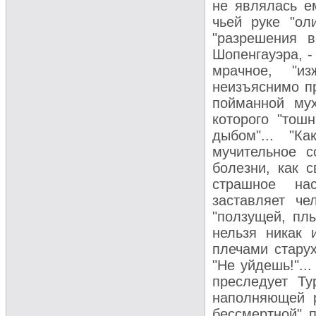
не являлась ем
чьей руке "ол
"разрешения в
Шопенгауэра, -
мрачное, "из
неизъяснимо пр
пойманной мух
которого "тош
дыбом"... "К
мучительное 
болезни, как с
страшное на
заставляет че
"ползущей, пл
нельзя никак 
плечами стару
"Не уйдешь!"..
преследует Ту
наполняющей 
бессмертной" п