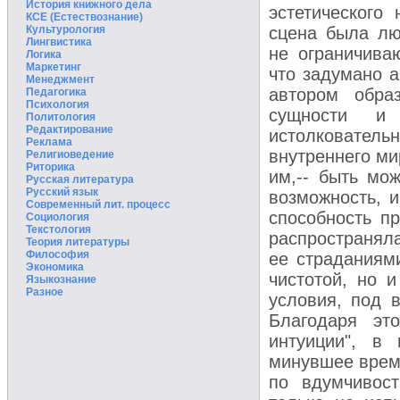
История книжного дела
эстетического
КСЕ (Естествознание)
Культурология
сцена была лю
Лингвистика
не ограничива
Логика
Маркетинг
что задумано а
Менеджмент
автором обра
Педагогика
Психология
сущности и 
Политология
Редактирование
истолковательн
Реклама
внутреннего ми
Религиоведение
Риторика
им,-- быть мож
Русская литература
Русский язык
возможность, и
Современный лит. процесс
способность п
Социология
Текстология
распространяла
Теория литературы
Философия
ее страданиям
Экономика
чистотой, но и
Языкознание
Разное
условия, под 
Благодаря это
интуиции", в
минувшее время
по вдумчивост