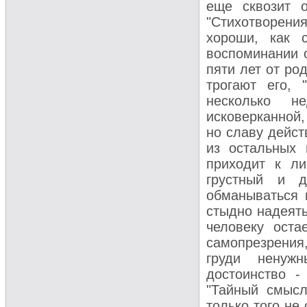
еще сквозит 
"Стихотворения
хороши, как 
воспоминании о
пяти лет от ро
трогают его, 
несколько н
исковерканной,
но славу дейст
из остальных 
приходит к л
грустный и д
обманываться и
стыдно надеять
человеку оста
самопрезрения,
груди ненужн
достоинство - 
"Тайный смысл
только того не