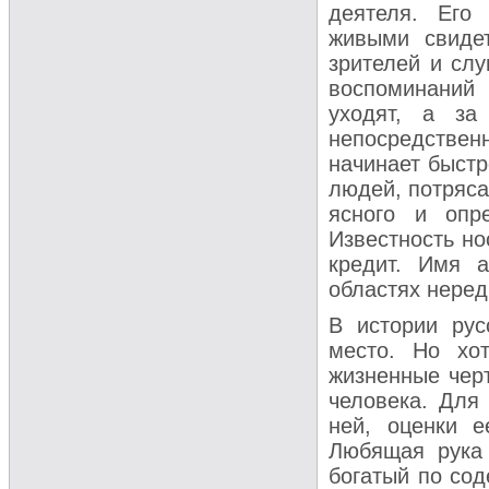
деятеля. Его 
живыми свидет
зрителей и слу
воспоминаний 
уходят, а за
непосредстве
начинает быстр
людей, потряса
ясного и опр
Известность но
кредит. Имя а
областях неред
В истории рус
место. Но хо
жизненные черт
человека. Для 
ней, оценки е
Любящая рука 
богатый по сод