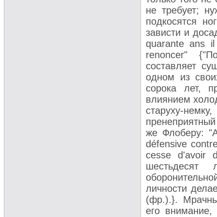
не требует; н
подкосятся но
зависти и доса
quarante ans i
renoncer" {"
составляет сущ
одном из свои
сорока лет, п
влиянием холод
старуху-немку
пренеприятный 
же Флоберу: "A 
défensive contre
cesse d'avoir 
шестьдесят 
оборонительно
личности делае
(фр.).}. Мрач
его внимание,