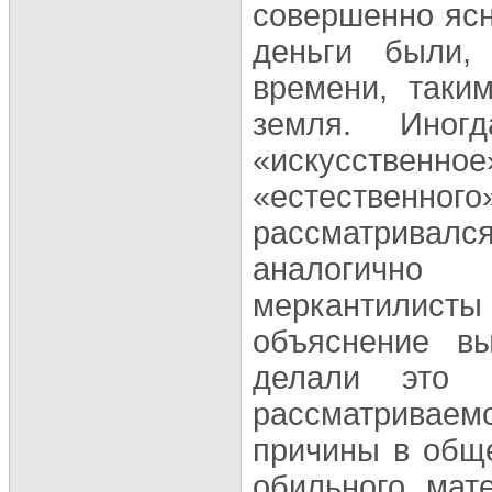
совершенно ясн
деньги были,
времени, таки
земля. Иног
«искусствен
«естественног
рассматривал
аналогично 
меркантилис
объяснение в
делали это
рассматриваем
причины в общ
обильного мат