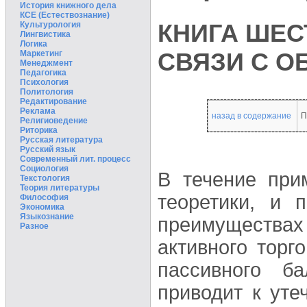
История книжного дела
КСЕ (Естествознание)
КНИГА ШЕС
Культурология
Лингвистика
Логика
СВЯЗИ С О
Маркетинг
Менеджмент
Педагогика
Психология
Политология
Редактирование
Реклама
назад в содержание
П
Религиоведение
Риторика
Русская литература
Русский язык
Современный лит. процесс
Социология
В течение при
Текстология
Теория литературы
теоретики, и 
Философия
Экономика
Языкознание
преимуществ
Разное
активного торг
пассивного б
приводит к уте