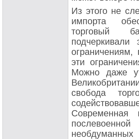
Из этого не сл
импорта обе
торговый ба
подчеркивали 
ограничениям, 
эти ограничен
Можно даже ут
Великобритан
свобода торг
содействовав
Современная 
послевоенн
необдуман