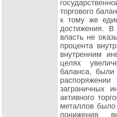
государственн
торгового бала
к тому же еди
достижения. В
власть не оказ
процента внут
внутренним ин
целях увелич
баланса, были
распоряжени
заграничных и
активного торг
металлов было
понижения в