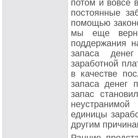
потом и вовсе 
постоянные за
помощью законо
мы еще верн
поддержания н
запаса дене
заработной пла
в качестве по
запаса денег 
запас станови
неустранимой
единицы зарабо
другим причина
Ранние предст