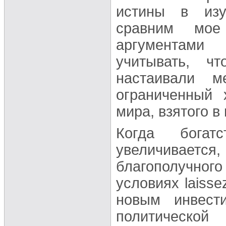
истины в изу
сравним мое
аргументами
учитывать, ч
настаивали м
ограниченный 
мира, взятого в
Когда богат
увеличивается
благополучно
условиях laisse
новым инвест
политическо