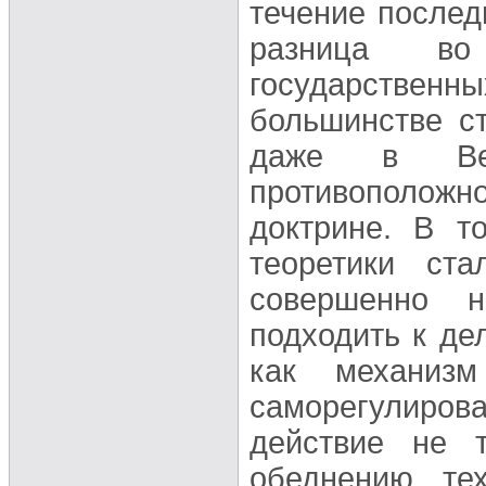
течение послед
разница во
государствен
большинстве с
даже в Ве
противоположно
доктрине. В т
теоретики ста
совершенно 
подходить к дел
как механиз
саморегулиров
действие не 
обеднению те