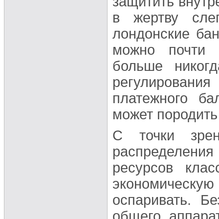
защитить внутр
в жертву сле
лондонские бан
можно почти 
больше никогд
регулирования
платежного ба
может породить
С точки зре
распределени
ресурсов клас
экономическу
оспаривать. Б
общего аппара