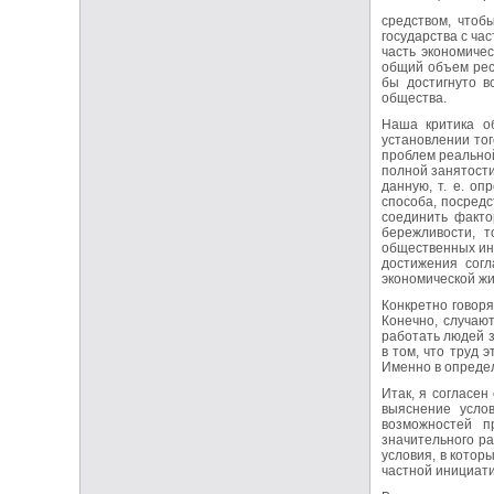
средством, чтоб
государства с ча
часть экономиче
общий объем рес
бы достигнуто в
общества.
Наша критика об
установлении тог
проблем реальной
полной занятости
данную, т. е. о
способа, посредс
соединить факто
бережливости, 
общественных ин
достижения сог
экономической жи
Конкретно говоря
Конечно, случаю
работать людей з
в том, что труд 
Именно в определ
Итак, я согласен
выяснение услов
возможностей п
значительного р
условия, в котор
частной инициати