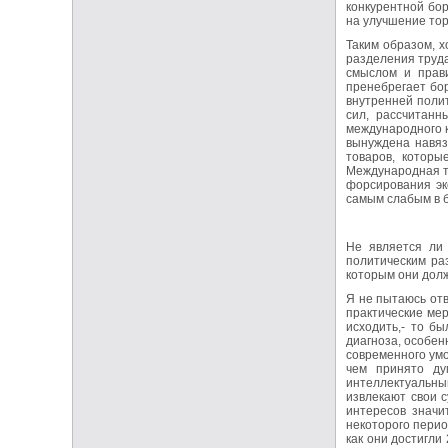
конкурентной бо
на улучшение тор
Таким образом, 
разделения труда
смыслом и прави
пренебрегает бор
внутренней полит
сил, рассчитанн
международного к
вынуждена навяз
товаров, которы
Международная то
форсирования эк
самым слабым в б
Не является ли
политическим ра
которым они дол
Я не пытаюсь отв
практические мер
исходить,- то б
диагноза, особен
современного умо
чем принято ду
интеллектуальны
извлекают свои с
интересов значи
некоторого перио
как они достигли