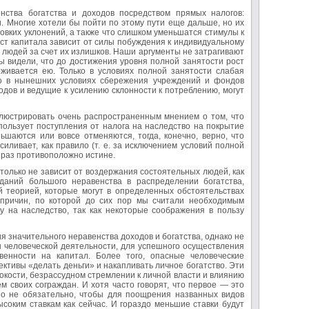
нства богатства и доходов посредством прямых налогов:
и. Многие хотели бы пойти по этому пути еще дальше, но их
овких уклонений, а также что слишком уменьшатся стимулы к
ост капитала зависит от силы побуждения к индивидуальному
 людей за счет их излишков. Наши аргументы не затрагивают
ы видели, что до достижения уровня полной занятости рост
рживается ею. Только в условиях полной занятости слабая
что в нынешних условиях сбережения учреждений и фондов
дов и ведущие к усилению склонности к потреблению, могут
люстрировать очень распространенным мнением о том, что
пользует поступления от налога на наследство на покрытие
ьшаются или вовсе отменяются, тогда, конечно, верно, что
иливает, как правило (т. е. за исключением условий полной
 раз противоположно истине.
 только не зависит от воздержания состоятельных людей, как
даний большого неравенства в распределении богатства,
й теорией, которые могут в определенных обстоятельствах
 причин, по которой до сих пор мы считали необходимым
у на наследство, так как некоторые соображения в пользу
я значительного неравенства доходов и богатства, однако не
ы человеческой деятельности, для успешного осуществления
венности на капитал. Более того, опасные человеческие
ктивы «делать деньги» и накапливать личное богатство. Эти
токости, безрассудном стремлении к личной власти и влиянию
м своих сограждан. И хотя часто говорят, что первое — это
. Но не обязательно, чтобы для поощрения названных видов
ысоким ставкам как сейчас. И гораздо меньшие ставки будут