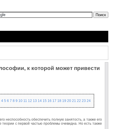
Ы
лософии, к которой может привести
3
4
5
6
7
8
9
10
11
12
13
14
15
16
17
18
19
20
21
22
23
24
го неспособность обеспечить полную занятость, а также его
 теории с первой частью проблемы очевидна. Но есть также