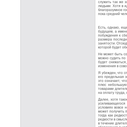
служить так же х
людьми. Хотя в и
благоразумное го
пока средний чел
Есть, однако, е
будущем, а имен
побуждения к сб
размера последн
занятости. Отсюд
которой будет об
Не может быть со
можно судить по
будет снижаться
изменения в сово
Я убежден, что с
его предельная э
это означает, ч
плюс небольшую 
товарами длитель
на оплату труда,
Далее, хотя так
усиливающегося 
условиях вовсе н
может получить п
тогда как редкос
редкости в смысл
в течение длител