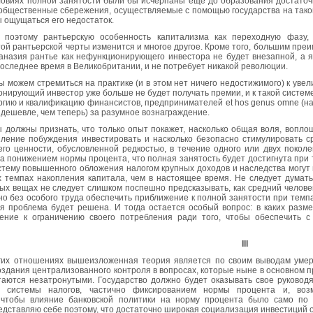
ловиях полной занятости были бы исчерпаны еще до образования достаточн
общественные сбережения, осуществляемые с помощью государства на таком
ы ощущаться его недостаток.
 поэтому рантьерскую особенность капитализма как переходную фазу,
ой рантьерской черты изменится и многое другое. Кроме того, большим пре
втаназия рантье как нефункционирующего инвестора не будет внезапной, а
оследнее время в Великобритании, и не потребует никакой революции.
ы можем стремиться на практике (и в этом нет ничего недостижимого) к уве
онирующий инвестор уже больше не будет получать премии, и к такой систем
ргию и квалификацию финансистов, предпринимателей et hos genus omne (на
 дешевле, чем теперь) за разумное вознаграждение.
 должны признать, что только опыт покажет, насколько общая воля, вопло
пление побуждения инвестировать и насколько безопасно стимулировать с
го ценности, обусловленной редкостью, в течение одного или двух поколе
а понижением нормы процента, что полная занятость будет достигнута при
стему повышенного обложения налогом крупных доходов и наследства могут п
х темпах накопления капитала, чем в настоящее время. Не следует думать
ых вещах не следует слишком поспешно предсказывать, как средний человек
о без особого труда обеспечить приближение к полной занятости при темпа
я проблема будет решена. И тогда остается особый вопрос: в каких разм
ние к ограничению своего потребления ради того, чтобы обеспечить 
III
гих отношениях вышеизложенная теория является по своим выводам умер
оздания централизованного контроля в вопросах, которые ныне в основном
таются незатронутыми. Государство должно будет оказывать свое руковод
й системы налогов, частично фиксированием нормы процента и, возм
 чтобы влияние банковской политики на норму процента было само по 
едставляю себе поэтому, что достаточно широкая социализация инвестиций