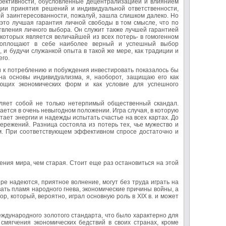
фективности, обусловленные децентрализацией и влиянием
ии принятия решений и индивидуальной ответственности,
ной заинтересованности, пожалуй, зашла слишком далеко. Но
это лучшая гарантия личной свободы в том смысле, что по
вления личного выбора. Он служит также лучшей гарантией
которых является величайшей из всех потерь- в гомогенном
е воплощают в себе наиболее верный и успешный выбор
 будучи служанкой опыта в такой же мере, как традиции и
го.
и к потреблению и побуждения инвестировать показалось бы
а основы индивидуализма, я, наоборот, защищаю его как
ующих экономических форм и как условие для успешного
вляет собой не только нетерпимый общественный скандал.
ается в очень невыгодном положении. Игра случая, в которую
тает энергии и надежды испытать счастье на всех картах. До
ережений. Разница состояла из потерь тех, чье мужество и
. При соответствующем эффективном спросе достаточно и
ния мира, чем старая. Стоит еще раз остановиться на этой
ре надеются, приятное волнение, могут без труда играть на
ать пламя народного гнева, экономические причины войны, а
, который, вероятно, играл основную роль в XIX в. и может
международного золотого стандарта, что было характерно для
смягчения экономических бедствий в своих странах, кроме