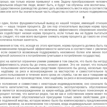
орошо, как только игроки привыкнут к ним. Задачу преобразования челове
деальном обществе люди, может быть, и будут так обучены или воспитаны, 
сударственное руководство должно дать возможность вести игру в соответст
овек или хотя бы значительная часть общества остаются сильно подверженн
II
ще один, более фундаментальный вывод из нашей теории, имеющий отношен
но — наша теория процента. До сих пор относительно высокую норму про
ережению. Но мы показали, что величина эффективного сбережения неизб
их содействует низкая норма процента, если только мы не будем пытаться
а следует, что нам всего выгоднее снижать норму процента до такого ее от
еспечена полная занятость.
мнения в том, что, исходя из этого критерия, норма процента должна быть го
 изменениям предельной эффективности капитала в соответствии с увеличе
, если окажется возможным поддерживать неизменно более или менее полн
купной склонности к потреблению (учитывая и потребление государства).
прос на капитал ограничен узкими рамками в том смысле, что было бы нетру
ффективность упала бы до очень низкого уровня. Это не значит, что польз
то пользование капитальными средствами приносило бы доход, несколько п
надбавку за риск и вознаграждение за мастерство и самостоятельное п
ного пользования в течение всего срока их службы, так же как и товарами 
 связанные с их производством, плюс надбавку за риск и вознаграждение за м
ое положение и совместимо с некоторым индивидуализмом, оно означало бы
гнета капиталистов, имеющих возможность эксплуатировать обусловлен
е является вознаграждением за какую-нибудь действительно понесенную же
роцент потому, что капитал редок, так же как и собственник земли может п
ть земли может обусловливаться присущими только земле свойствами, для 
е подлинной жертвы, которую можно было бы компенсировать предложением 
ьного времени, за исключением тех случаев, когда индивидуальная склонност