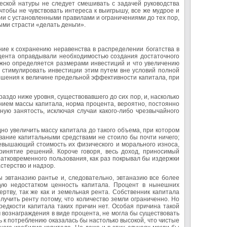
ческой натуры не следует смешивать с задачей руководства
чтобы не чувствовать интереса к выигрышу, все же мудрое и
вии с установленными правилами и ограничениями до тех пор,
ыми страсти «делать деньги».
ие к сохранению неравенства в распределении богатства в
цента оправдывали необходимостью создания достаточного
ежно определяется размерами инвестиций и что увеличению
 стимулировать инвестиции этим путем вне условий полной
ношения к величине предельной эффективности капитала, при
раздо ниже уровня, существовавшего до сих пор, и, насколько
нием массы капитала, норма процента, вероятно, постоянно
ую занятость, исключая случаи какого-либо чрезвычайного
дно увеличить массу капитала до такого объема, при котором
ование капитальными средствами не стоило бы почти ничего;
ревышающий стоимость их физического и морального износа,
ринятие решений. Короче говоря, весь доход, приносимый
кратковременного пользования, как раз покрывал бы издержки
астерство и надзор.
 эвтаназию рантье и, следовательно, эвтаназию все более
ную недостатком ценность капитала. Процент в нынешних
ртву, так же как и земельная рента. Собственник капитала
олучить ренту потому, что количество земли ограниченно. Но
редкости капитала таких причин нет. Особая причина такой
вознаграждения в виде процента, не могла бы существовать
ь к потреблению оказалась бы настолько высокой, что чистые