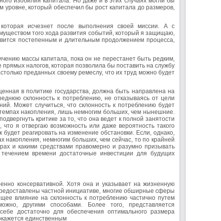
ого изобилия капитала. Но даже и в этих случаях могли бы
 уровне, который обеспечил бы рост капитала до размеров,
 которая исчезнет после выполнения своей миссии. А с
имуществом того хода развития событий, который я защищаю,
 явится постепенным и длительным продолжением процесса,
личению массы капитала, пока он не перестанет быть редким,
е прямых налогов, которая позволила бы поставить на службу
столько преданных своему ремеслу, что их труд можно будет
щенная в политике государства, должна быть направлена на
реднюю склонность к потреблению, не отказываясь от цели
ний. Может случиться, что склонность к потреблению будет
 темпах накопления, лишь немногим больших, чем нынешние.
одвергнуть критике за то, что она ведет к полной занятости
, что я отвергаю возможность или даже вероятность такого
 будет реагировать на изменение обстановки. Если, однако,
х накопления, немногим больших, чем сейчас, то по крайней
ерах и какими средствами правомерно и разумно призывать
с течением времени достаточные инвестиции для будущих
енно консервативной. Хотя она и указывает на жизненную
 предоставлены частной инициативе, многие обширные сферы
ящее влияние на склонность к потреблению частично путем
ожно, другими способами. Более того, представляется
себе достаточно для обеспечения оптимального размера
 окажется единственным