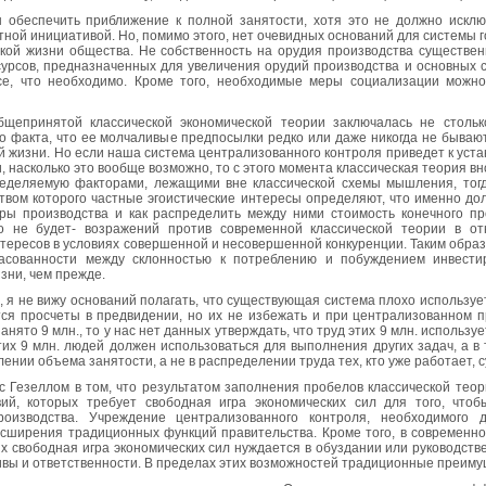
ы обеспечить приближение к полной занятости, хотя это не должно искл
стной инициативой. Но, помимо этого, нет очевидных оснований для системы
ской жизни общества. Не собственность на орудия производства существен
урсов, предназначенных для увеличения орудий производства и основных с
се, что необходимо. Кроме того, необходимые меры социализации можно
щепринятой классической экономической теории заключалась не столько
о факта, что ее молчаливые предпосылки редко или даже никогда не бываю
 жизни. Но если наша система централизованного контроля приведет к уста
, насколько это вообще возможно, то с этого момента классическая теория вн
пределяемую факторами, лежащими вне классической схемы мышления, тогд
твом которого частные эгоистические интересы определяют, что именно дол
ры производства и как распределить между ними стоимость конечного п
то не будет- возражений против современной классической теории в о
тересов в условиях совершенной и несовершенной конкуренции. Таким обра
ласованности между склонностью к потреблению и побуждением инвести
зни, чем прежде.
, я не вижу оснований полагать, что существующая система плохо используе
тся просчеты в предвидении, но их не избежать и при централизованном 
анято 9 млн., то у нас нет данных утверждать, что труд этих 9 млн. использ
этих 9 млн. людей должен использоваться для выполнения других задач, а в
ении объема занятости, а не в распределении труда тех, кто уже работает,
 с Гезеллом в том, что результатом заполнения пробелов классической тео
ий, которых требует свободная игра экономических сил для того, что
роизводства. Учреждение централизованного контроля, необходимого д
асширения традиционных функций правительства. Кроме того, в современн
ых свободная игра экономических сил нуждается в обуздании или руководст
вы и ответственности. В пределах этих возможностей традиционные преиму