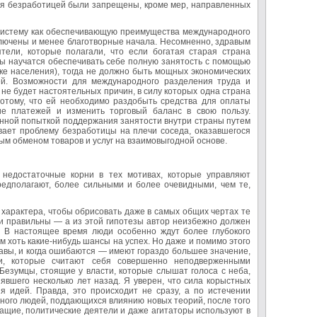
ся безработицей были запрещены, кроме мер, направленных
 систему как обеспечивающую преимущества международного
ключены и менее благотворные начала. Несомненно, здравым
тели, которые полагали, что если богатая старая страна
ды научатся обеспечивать себе полную занятость с помощью
ике населения), тогда не должно быть мощных экономических
ей. Возможности для международного разделения труда и
 не будет настоятельных причин, в силу которых одна страна
потому, что ей необходимо раздобыть средства для оплаты
ие платежей и изменить торговый баланс в свою пользу.
янной попыткой поддержания занятости внутри страны путем
вает проблему безработицы на плечи соседа, оказавшегося
м обменом товаров и услуг на взаимовыгодной основе.
недостаточные корни в тех мотивах, которые управляют
едполагают, более сильными и более очевидными, чем те,
характера, чтобы обрисовать даже в самых общих чертах те
еи правильны — а из этой гипотезы автор неизбежно должен
и. В настоящее время люди особенно ждут более глубокого
м хоть какие-нибудь шансы на успех. Но даже и помимо этого
авы, и когда ошибаются — имеют гораздо большее значение,
ки, которые считают себя совершенно неподверженными
Безумцы, стоящие у власти, которые слышат голоса с неба,
явшего несколько лет назад. Я уверен, что сила корыстных
 идей. Правда, это происходит не сразу, а по истечении
много людей, поддающихся влиянию новых теорий, после того
ужащие, политические деятели и даже агитаторы используют в