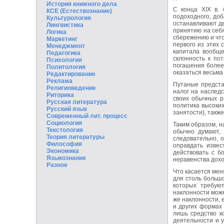
История книжного дела
С конца XIX в. 
КСЕ (Естествознание)
подоходного, доб
Культурология
останавливают дв
Лингвистика
принятию на себя
Логика
сбережению и что
Маркетинг
первого из этих 
Менеджмент
капитала вообще
Педагогика
склонность к по
Психология
погашения более
Политология
оказаться весьма
Редактирование
Реклама
Путаные предста
Религиоведение
налог на наследс
Риторика
своих обычных р
Русская литература
политика высоких
Русский язык
занятости), такж
Современный лит. процесс
Социология
Таким образом, н
Текстология
обычно думают, 
Теория литературы
следовательно, 
Философия
оправдать извес
Экономика
действовать с б
Языкознание
неравенства дохо
Разное
Что касается мен
для столь большо
которых требуют
наклонности можн
же наклонности, 
и других формах 
лишь средство к
деятельности и у