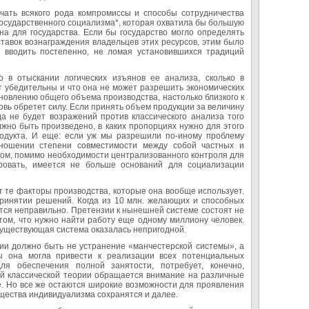
ючать всякого рода компромиссы и способы сотрудничества
 государственного социализма*, которая охватила бы большую
на для государства. Если бы государство могло определять
тавок вознаграждения владельцев этих ресурсов, этим было
 вводить постепенно, не ломая установившихся традиций
 в отыскании логических изъянов ее анализа, сколько в
т убедительны и что она не может разрешить экономических
новлению общего объема производства, настолько близкого к
овь обретет силу. Если принять объем продукции за величину
а не будет возражений против классического анализа того
жно быть произведено, в каких пропорциях нужно для этого
родукта. И еще: если уж мы разрешили по-иному проблему
тношении степени совместимости между собой частных и
зом, помимо необходимости централизованного контроля для
ровать, имеется не больше оснований для социализации
т те факторы производства, которые она вообще использует.
принятии решений. Когда из 10 млн. желающих и способных
уется неправильно. Претензии к нынешней системе состоят не
 том, что нужно найти работу еще одному миллиону человек.
 существующая система оказалась непригодной.
рии должно быть не устранение «манчестерской системы», а
бы она могла привести к реализации всех потенциальных
ля обеспечения полной занятости, потребует, конечно,
ой классической теории обращается внимание на различные
ве. Но все же остаются широкие возможности для проявления
щества индивидуализма сохранятся и далее.