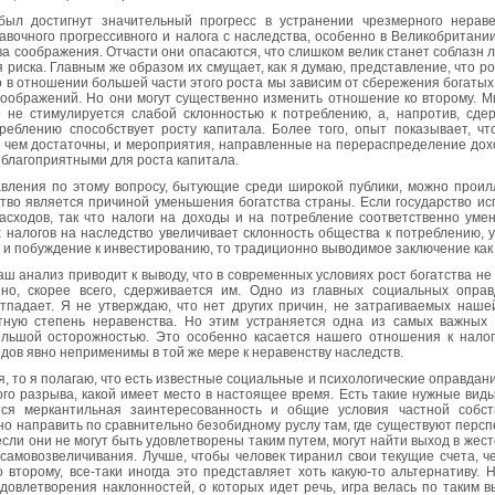
был достигнут значительный прогресс в устранении чрезмерного нераве
авочного прогрессивного и налога с наследства, особенно в Великобритани
а соображения. Отчасти они опасаются, что слишком велик станет соблазн л
 риска. Главным же образом их смущает, как я думаю, представление, что р
 в отношении большей части этого роста мы зависим от сбережения богатых
соображений. Но они могут существенно изменить отношение ко второму. М
 не стимулируется слабой склонностью к потреблению, а, напротив, сде
треблению способствует росту капитала. Более того, опыт показывает, 
 чем достаточны, и мероприятия, направленные на перераспределение дохо
 благоприятными для роста капитала.
вления по этому вопросу, бытующие среди широкой публики, можно проил
тво является причиной уменьшения богатства страны. Если государство ис
асходов, так что налоги на доходы и на потребление соответственно умен
 налогов на наследство увеличивает склонность общества к потреблению, ус
е и побуждение к инвестированию, то традиционно выводимое заключение как
аш анализ приводит к выводу, что в современных условиях рост богатства не
но, скорее всего, сдерживается им. Одно из главных социальных оправ
отпадает. Я не утверждаю, что нет других причин, не затрагиваемых наше
тную степень неравенства. Но этим устраняется одна из самых важных
ольшой осторожностью. Это особенно касается нашего отношения к налог
дов явно неприменимы в той же мере к неравенству наследств.
я, то я полагаю, что есть известные социальные и психологические оправдани
го разрыва, какой имеет место в настоящее время. Есть такие нужные вид
ся меркантильная заинтересованность и общие условия частной собст
о направить по сравнительно безобидному руслу там, где существуют перспе
если они не могут быть удовлетворены таким путем, могут найти выход в жес
самовозвеличивания. Лучше, чтобы человек тиранил свои текущие счета, че
о второму, все-таки иногда это представляет хоть какую-то альтернативу
довлетворения наклонностей, о которых идет речь, игра велась по таким в