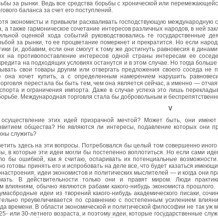
рьбы за рынки. Ведь все средства борьбы с хронической или перемежающей
гового баланса за счет его поступлений.
хотя экономисты и привыкли расхваливать господствующую международную
, а также гармоническое сочетание интересов различных народов, в ней за
льной оценкой хода событий руководствовались те государственные дея
ьбой за рынки, то ее процветание померкнет и прекратится. Но если наро
ики (и, добавим, если они смогут к тому же достигнуть равновесия в динам
ых на противопоставление интересов одной страны интересам ее сосед
редита на подходящих условиях останутся и в этом случае. Но тогда больше
ывать свои товары другим или отвергать предложения своего соседа не 
е она хочет купить, а с определенным намерением нарушить равновес
рговля перестала бы быть тем, чем она является сейчас, а именно — отча
спорта и ограничения импорта. Даже в случае успеха это лишь переклады
орьбе. Международная торговля стала бы добровольным и беспрепятственны
V
 осуществление этих идей призрачной мечтой? Может быть, они имеют 
звитием общества? Не являются ли интересы, подавление которых они пр
жны служить?
етить здесь на эти вопросы. Потребовался бы целый том совершенно иного 
ы, в которые эти идеи могли бы постепенно воплотиться. Но если сами ид
ыло бы ошибкой, как я считаю, оспаривать их потенциальные возможност
но готовы принять его и испробовать на деле все, что будет казаться имеющи
настроения, идеи экономистов и политических мыслителей — и когда они пр
мать. В действительности только они и правят миром. Люди практи
м влияниям, обычно являются рабами какого-нибудь экономиста прошлого. 
умасбродные идеи из творений какого-нибудь академического писаки, сочин
тельно преувеличивается по сравнению с постепенным усилением влияния
да времени. В области экономической и политической философии не так уж 
 25- или 30-летнего возраста, и поэтому идеи, которые государственные сл