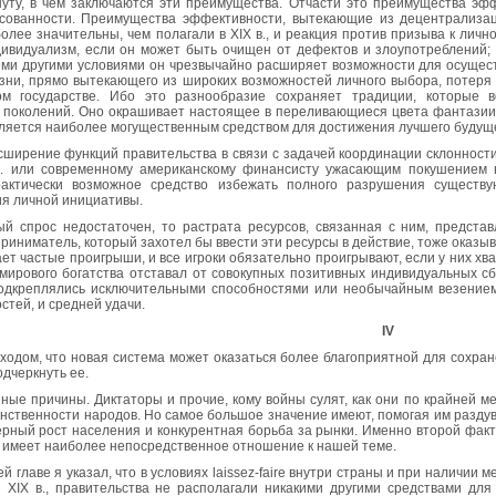
уту, в чем заключаются эти преимущества. Отчасти это преимущества эф
сованности. Преимущества эффективности, вытекающие из децентрализац
олее значительны, чем полагали в XIX в., и реакция против призыва к лич
дивидуализм, если он может быть очищен от дефектов и злоупотреблений; 
еми другими условиями он чрезвычайно расширяет возможности для осущест
зни, прямо вытекающего из широких возможностей личного выбора, потеря 
ом государстве. Ибо это разнообразие сохраняет традиции, которы
поколений. Оно окрашивает настоящее в переливающиеся цвета фантазии, и
вляется наиболее могущественным средством для достижения лучшего будуще
сширение функций правительства в связи с задачей координации склонност
в. или современному американскому финансисту ужасающим покушением н
рактически возможное средство избежать полного разрушения существ
я личной инициативы.
й спрос недостаточен, то растрата ресурсов, связанная с ним, предста
иниматель, который захотел бы ввести эти ресурсы в действие, тоже оказыв
ает частые проигрыши, и все игроки обязательно проигрывают, если у них хва
мирового богатства отставал от совокупных позитивных индивидуальных сб
одкреплялись исключительными способностями или необычайным везением
стей, и средней удачи.
IV
одом, что новая система может оказаться более благоприятной для сохране
одчеркнуть ее.
ые причины. Диктаторы и прочие, кому войны сулят, как они по крайней ме
нственности народов. Но самое большое значение имеют, помогая им раздув
ный рост населения и конкурентная борьба за рынки. Именно второй фактор
, имеет наиболее непосредственное отношение к нашей теме.
 главе я указал, что в условиях laissez-faire внутри страны и при наличии 
 XIX в., правительства не располагали никакими другими средствами для 