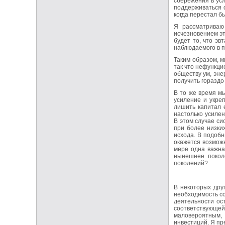
сбережения в ус
поддерживаться 
когда перестал б
Я рассматриваю
исчезновением эт
будет то, что э
наблюдаемого в п
Таким образом, м
так что нефункци
обществу ум, эне
получить гораздо
В то же время мы
усиление и укре
лишить капитал е
настолько усилен
В этом случае си
при более низки
исхода. В подобн
окажется возможн
мере одна важна
нынешнее поколе
поколений?
В некоторых дру
необходимость с
деятельности ос
соответствующе
маловероятным,
инвестиций. Я пр