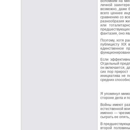
Вспомним на мин
личной заинтере
возможно, даже б
всего ценнее ин
сравнению со вс
разнообразия жи
или тоталитарн
предшествующих 
фантазия, оно я
Поэтому, хотя ра
публицисту XIX 
единственное п
функционировани
Если эффективны
Отдельный предпр
он включается, д
сих пор прирост 
инициатива не п
средних способно
Я упомянул мимох
стороне дела и п
Войны имеют разн
естественной вои
именно — чрезмер
сыграть ее опять
В предшествующей
второй половины