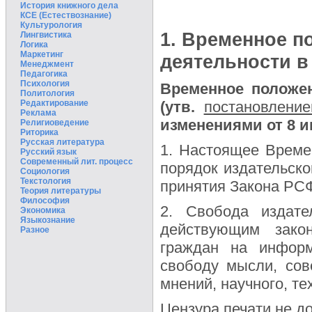
История книжного дела
КСЕ (Естествознание)
Культурология
1. Временное п
Лингвистика
Логика
Маркетинг
деятельности в 
Менеджмент
Педагогика
Психология
Временное положе
Политология
Редактирование
(утв.
постановлени
Реклама
изменениями от 8 ию
Религиоведение
Риторика
Русская литература
1. Настоящее Време
Русский язык
Современный лит. процесс
порядок издательск
Социология
Текстология
принятия Закона РСФ
Теория литературы
Философия
2. Свобода издате
Экономика
Языкознание
действующим зако
Разное
граждан на информ
свободу мысли, сов
мнений, научного, те
Цензура печати не до