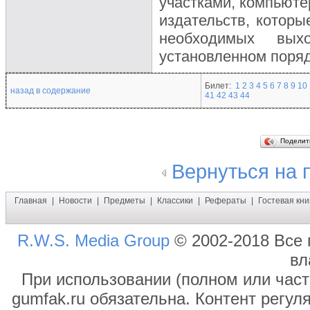
участками, компьюте
издательств, которы
необходимых вых
установленном поряд
Билет:
1
2
3
4
5
6
7
8
9
10
назад в содержание
41
42
43
44
Поделит
Вернуться на
Главная
|
Новости
|
Предметы
|
Классики
|
Рефераты
|
Гостевая кни
R.W.S. Media Group
© 2002-2018 Все 
вл
При использовании (полном или част
gumfak.ru обязательна. Контент регул