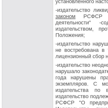
установленного нас
-издательство ликв
законом
РСФСР "О
деятельности" -с
издательством, пр
Положения;
-издательство нару
не востребована в 
лицензионный сбор н
-издательство неодно
нарушало законодате
года нарушены пра
экземпляров. С мо
издательства по 
издательство подле
РСФСР "О предприя