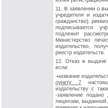
11. В заявлении о в
учредителя и издат
гражданство), рекви
подписывается уч
подлежит рассмот
Министерство печ
издательство, пол
реестр издательств.
12. Отказ в выдаче
если:
-название издательс
пункту 7
настоящ
издательству с так
-заявление подано
лицензии, выданной 
приведет к нарушени